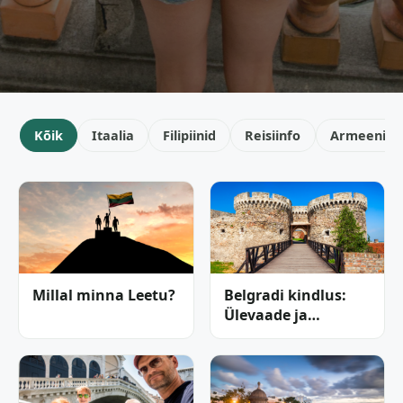
Kõik
Itaalia
Filipiinid
Reisiinfo
Armeenia
Millal minna Leetu?
Belgradi kindlus:
Ülevaade ja
reisijuht