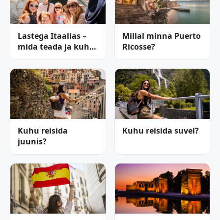
Lastega Itaalias –
Millal minna Puerto
mida teada ja kuhu
Ricosse?
minna?
Kuhu reisida
Kuhu reisida suvel?
juunis?