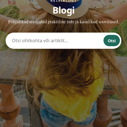
REISIBLOGI
Blogi
Põhjalikud reisijuhid praktiline info ja kasulikud soovitused.
Otsi