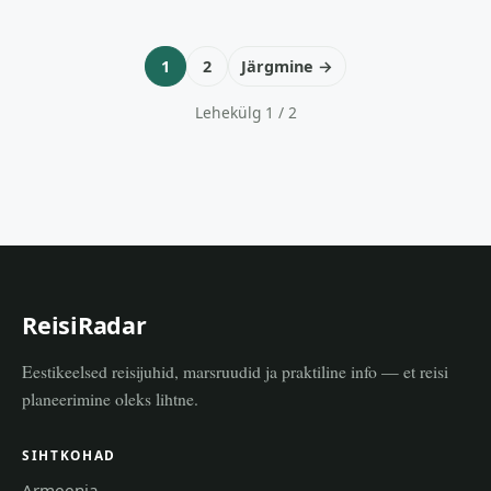
paradiisi 15 parimat
mida külastada
kohta
1
2
Järgmine →
Lehekülg 1 / 2
ReisiRadar
Eestikeelsed reisijuhid, marsruudid ja praktiline info — et reisi
planeerimine oleks lihtne.
SIHTKOHAD
Armeenia