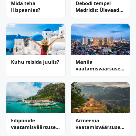
Mida teha
Debodi tempel
Hispaanias?
Madridis: Ülevaade
ja reisijuht
Kuhu reisida juulis?
Manila
vaatamisväärsused:
15 põnevat kohta,
mida kindlasti
külastada
Filipiinide
Armeenia
vaatamisväärsused:
vaatamisväärsused:
Avasta troopilise
15 parimat paika,